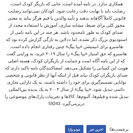
همکاری ندارد. در نامه آمده است: جایی که بازیگر کودک است،
رضایت باید با نهایت دقت رعایت شود. کودکان نمی‌توانند رضایت
قانونی کاملاً آگاهانه بدهند و تأیید والدین یا قیم هرگز نباید به معنی
مجوز کلی برای ضبط، مشابه سازی، آموزش یا استفاده مجدد از
صدای کودک به طور نامحدود باشد. هر چند در این نامه نامی از
استودیوی بزرگ ذکر نشده، اما ددلاین به تازگی گزارش کرده بود که
هاسبرو برای انیمیشن «پپا پیگ» چنین رفتاری انجام داده است.
هاسبرو که حق امتیاز «پپا پیگ» را سال ۲۰۱۹ خرید، به ورایتی گفت
که از این نامه آگاه است و حمایت از بازیگران کودک، هسته اصلی
هویت این کمپانی را تشکیل می‌دهد. امضاکنندگان نامه تاکید دارند که
صدای بازیگران کودک نباید قبل از اینکه آنها از نظر قانونی و شخصی
توانایی تصمیم‌گیری برای خود را داشته باشند، به یک دارایی تجاری
دائمی تبدیل شود. «پپا پیگ» از سال ۲۰۰۴ به یک پدیده بین‌المللی
تبدیل شده و فیلم‌ها، آلبوم‌ها، کالاها و تجربیات پارک‌های موضوعی را
دربرمی‌گیرد. 59243
برچسب‌ها:
اخرین خبر
جودو وازا