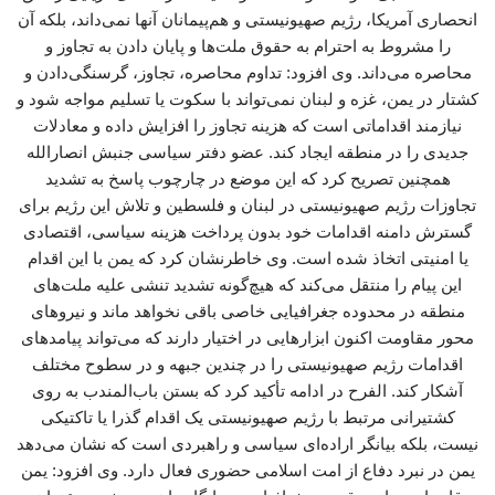
انحصاری آمریکا، رژیم صهیونیستی و هم‌پیمانان آنها نمی‌داند، بلکه آن
را مشروط به احترام به حقوق ملت‌ها و پایان دادن به تجاوز و
محاصره می‌داند. وی افزود: تداوم محاصره، تجاوز، گرسنگی‌دادن و
کشتار در یمن، غزه و لبنان نمی‌تواند با سکوت یا تسلیم مواجه شود و
نیازمند اقداماتی است که هزینه تجاوز را افزایش داده و معادلات
جدیدی را در منطقه ایجاد کند. عضو دفتر سیاسی جنبش انصارالله
همچنین تصریح کرد که این موضع در چارچوب پاسخ به تشدید
تجاوزات رژیم صهیونیستی در لبنان و فلسطین و تلاش این رژیم برای
گسترش دامنه اقدامات خود بدون پرداخت هزینه سیاسی، اقتصادی
یا امنیتی اتخاذ شده است. وی خاطرنشان کرد که یمن با این اقدام
این پیام را منتقل می‌کند که هیچ‌گونه تشدید تنشی علیه ملت‌های
منطقه در محدوده جغرافیایی خاصی باقی نخواهد ماند و نیروهای
محور مقاومت اکنون ابزارهایی در اختیار دارند که می‌تواند پیامدهای
اقدامات رژیم صهیونیستی را در چندین جبهه و در سطوح مختلف
آشکار کند. الفرح در ادامه تأکید کرد که بستن باب‌المندب به روی
کشتیرانی مرتبط با رژیم صهیونیستی یک اقدام گذرا یا تاکتیکی
نیست، بلکه بیانگر اراده‌ای سیاسی و راهبردی است که نشان می‌دهد
یمن در نبرد دفاع از امت اسلامی حضوری فعال دارد. وی افزود: یمن