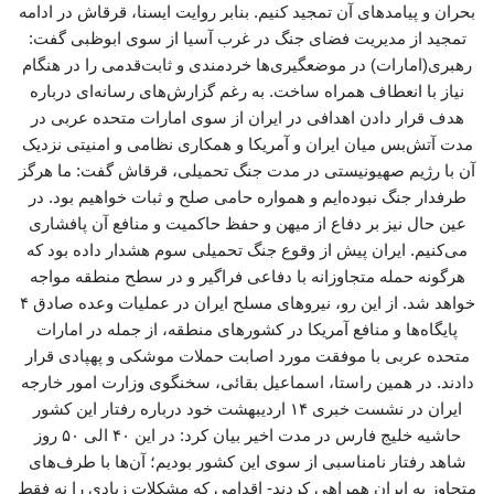
بحران و پیامدهای آن تمجید کنیم. بنابر روایت ایسنا، قرقاش در ادامه
تمجید از مدیریت فضای جنگ در غرب آسیا از سوی ابوظبی گفت:
رهبری(امارات) در موضعگیری‌ها خردمندی و ثابت‌قدمی را در هنگام
نیاز با انعطاف همراه ساخت. به رغم گزارش‌های رسانه‌ای درباره
هدف قرار دادن اهدافی در ایران از سوی امارات متحده عربی در
مدت آتش‌بس میان ایران و آمریکا و همکاری نظامی و امنیتی نزدیک
آن با رژیم صهیونیستی در مدت جنگ تحمیلی، قرقاش گفت: ما هرگز
طرفدار جنگ نبوده‌ایم و همواره حامی صلح و ثبات خواهیم بود. در
عین حال نیز بر دفاع از میهن و حفظ حاکمیت و منافع آن پافشاری
می‌کنیم. ایران پیش از وقوع جنگ تحمیلی سوم هشدار داده بود که
هرگونه حمله متجاوزانه با دفاعی فراگیر و در سطح منطقه مواجه
خواهد شد. از این رو، نیروهای مسلح ایران در عملیات وعده صادق ۴
پایگاه‌ها و منافع آمریکا در کشورهای منطقه، از جمله در امارات
متحده عربی با موفقت مورد اصابت حملات موشکی و پهپادی قرار
دادند. در همین راستا، اسماعیل بقائی، سخنگوی وزارت امور خارجه
ایران در نشست خبری ۱۴ اردیبهشت خود درباره رفتار این کشور
حاشیه خلیج فارس در مدت اخیر بیان کرد: در این ۴۰ الی ۵۰ روز
شاهد رفتار نامناسبی از سوی این کشور بودیم؛ آن‌ها با طرف‌های
متجاوز به ایران همراهی کردند- اقدامی که مشکلات زیادی را نه فقط