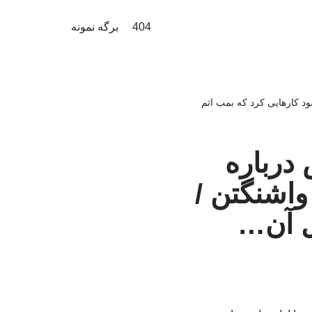
404
برگه نمونه
شود کارهایی کرد که بمب اتم
 درباره
 واشنگتن /
ل آن…