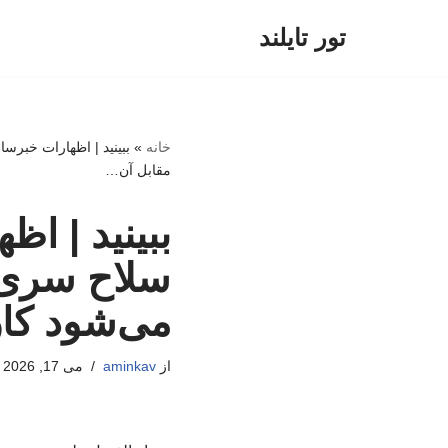
تور تایلند
پرش
به
محتوا
خانه
»
ببینید | اظهارات خبرسا
مقابل آن…
ببینید | ا
سلاح سری ای
می‌شود کار
از
aminkav
می 17, 2026