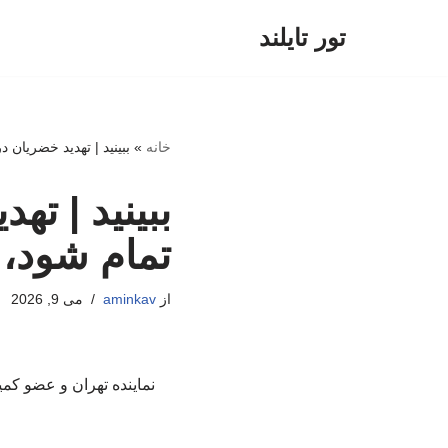
تور تایلند
پرش
به
محتوا
خانه
»
ببینید | تهدید خضریان د
ببینید | ته
تمام شود، پ
از
aminkav
می 9, 2026
نماینده تهران و عضو کم