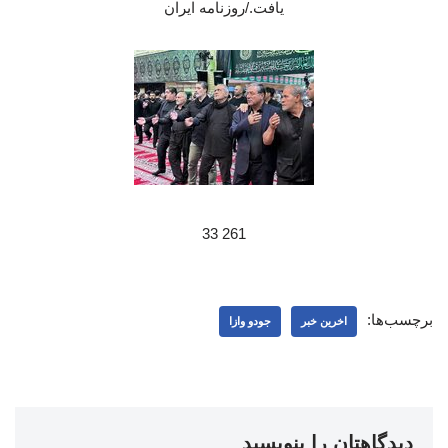
یافت./روزنامه ایران
261 33
برچسب‌ها:
اخرین خبر
جودو وازا
دیدگاهتان را بنویسید