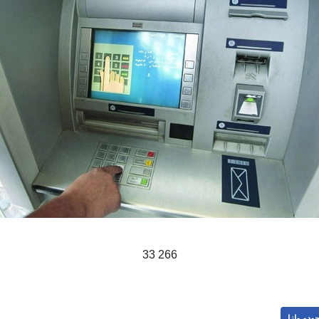
266 33
ودو وازا