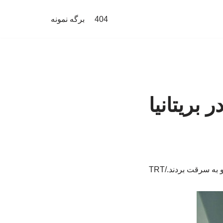
404
برگه نمونه
 بریتانیا
ه سرقت بردند./TRT