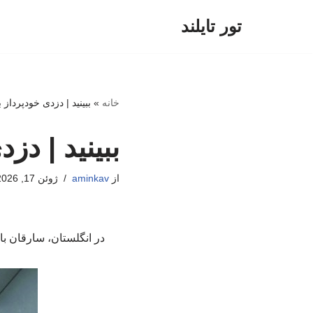
تور تایلند
پرش
به
محتوا
خانه
»
ببینید | دزدی خودپرداز ب
ببینید | دزد
از
aminkav
ژوئن 17, 2026
در انگلستان، سارقان با 