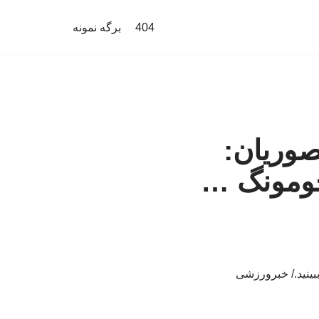
404
برگه نمونه
نصوریان:
جومونگ …
ببینید./ خبرورزشی