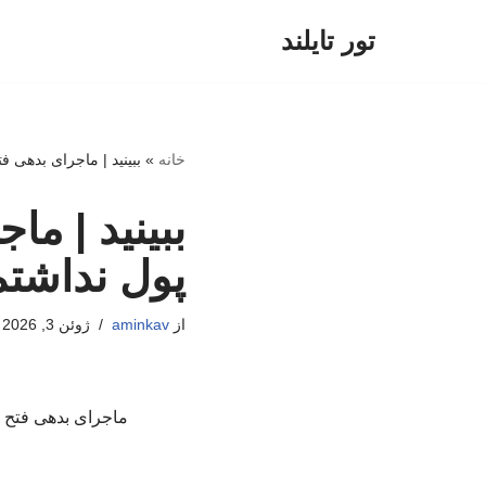
تور تایلند
پرش
به
محتوا
خانه
»
ببینید | ماجرای بدهی ف
ببینید | ما
پول نداشت
از
aminkav
ژوئن 3, 2026
ماجرای بدهی فتح ال