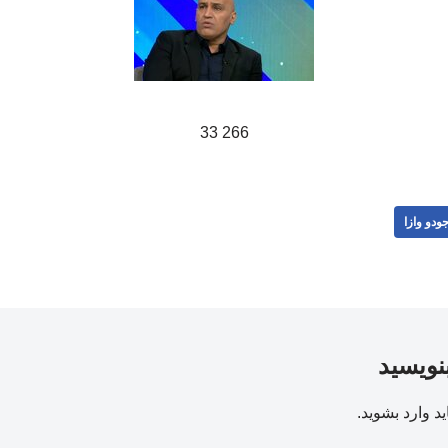
266 33
ودو وازا
بنویسید
ید
وارد بشوید
.