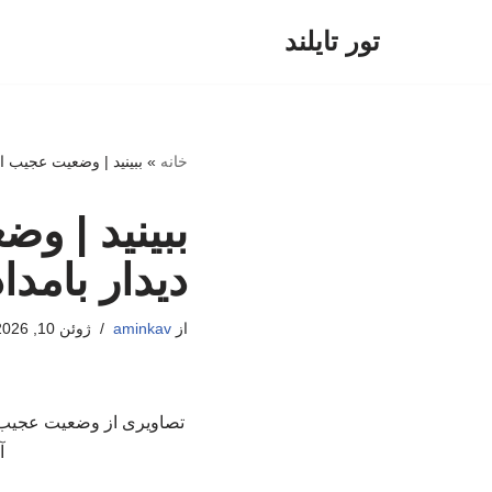
تور تایلند
پرش
به
محتوا
خانه
»
ببینید | وضعیت عجیب اس
ببینید | و
دیدار بامدا
از
aminkav
ژوئن 10, 2026
تصاویری از وضعیت عجیب است
آمریک