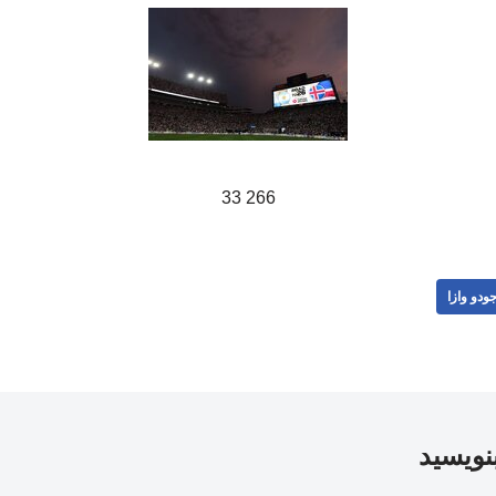
266 33
ودو وازا
بنویسید