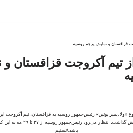
روجت قزاقستان و نمایش پرچم روسیه
رواز تیم آکروجت قزاقستان و
ه
ع «ولادیمیر پوتین» رئیس‌جمهور روسیه به قزاقستان، تیم آکروجت ای
آسمان «آستانه» به نمایش گذاشت. انتظا
باشد./تسنیم