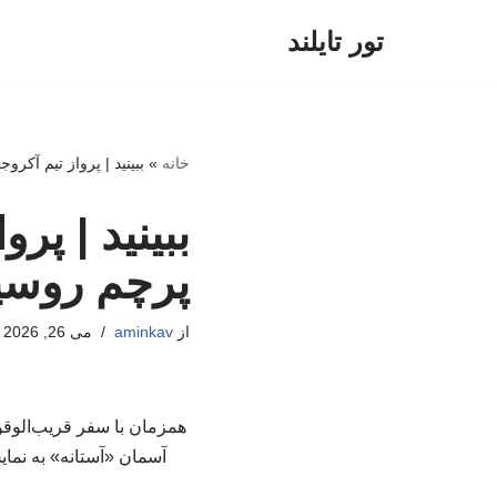
تور تایلند
پرش
به
محتوا
خانه
»
ببینید | پرواز تیم آک
ببینید | پ
پرچم روسی
از
aminkav
می 26, 2026
همزمان با سفر قریب‌الوقو