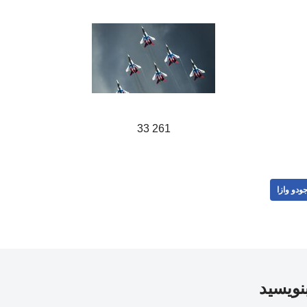
261 33
ودو وازا
بنویسید