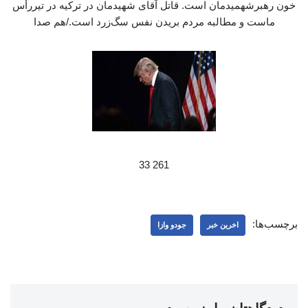
خون رهبرشهمیدمان است. قاتل آقای شهیدمان در ترکیه در تیررأس
ماست و مطالبه مردم بریدن نفس سگ‌زرد است./هم صدا
261 33
برچسب‌ها:
اخرین خبر
جودو وازا