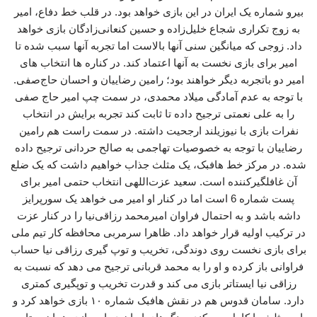
بیرو شماره یک ایران در این بازی خواهد بود. در قلب خط دفاع، امیر
به زوج تکراری شجاع خلیل‌زاده و حسین کنعانی‌زادگان بازی خواهد
داد. زوجی که میانگین سنی آنها بالاست اما تجربه آنها سبب شده تا
امیر برای بازی نخست به آنها اعتماد کند. در کناره ها انتخاب های
امیر دو باتجربه دیگر خواهند بود؛ رامین رضاییان و احسان حاج‌صفی.
با توجه به عدم آمادگی میلاد محمدی، در سمت چپ امیر حاج صفی
را به علی نعمتی ترجیح داده تا ثابت کند تجربه برایش در انتخاب
نفرات بازی با نیوزیلند ارجحیت داشته. در سمت راست هم رامین
رضاییان با توجه به خصوصیات تهاجمی به صالح حردانی ترجیح داده
شده. در مرکز خط هافبک، یک مثلث جذاب خواهیم داشت که یک ضلع
آن غافلگیرکننده است. سعید عزت‌اللهی انتخاب حتمی امیر برای
پست شماره 6 است اما در کنار او امیر می خواهد یک سورپرایز
داشه باشد و به احتمال فراوان امیرمحمد رزاقی‌نیا را در کنار عزت
در ترکیب اولیه قرار خواهد داد. ظاهرا سرمربی محافظه کار تیم ملی
برای بازی نخست روی دوندگی، تخریب و توپ گیری رزاقی نیا حساب
فراوانی باز کرده و او را به محمد قربانی ترجیح می دهد که نسبت به
رزاقی نیا ایستاتر بازی می کند و قدرت تخریب و توپگیری کمتری
دارد. سامان قدوس هم در نقش هافبک شماره ۱۰ بازی خواهد کرد و