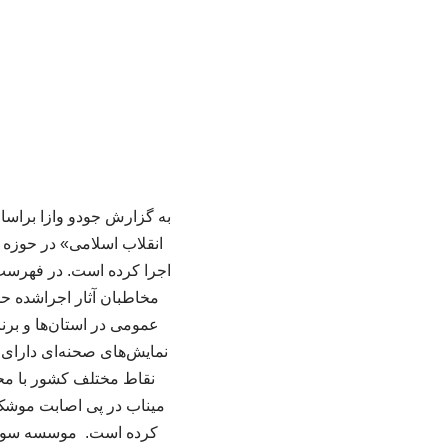
به گزارش جودو وازا براس
نقاط مختلف کشور با مح