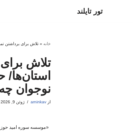
تور تایلند
پرش
به
محتوا
خانه
»
تلاش برای برداشتن تمر
تلاش برای 
استان‌ها/ 
نوجوان چه 
از
aminkav
ژوئن 9, 2026
«موسسه سوره امید حوزه هن