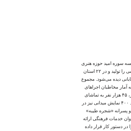
سه سوره امید حوزه هنری
انقلاب اسلامی» در حوزه تئاتر کودک و نوجوان نشان می‌دهد این موسسه در مجموع ۳۴ اثر نمایشی را تولید و در ۲۲ استان
اجراشده ۱۵ نمایش صحنه‌ای، ۶ نمایش عروسکی و ۲۲ اجرای خیابانی دیده می‌شود. مجموع
 از آن به آمار مخاطبان اجراهای
عمومی در استان‌ها و برنامه‌های میدانی اختصاص دارد. ضمن این که از مجموع این ۳۰۰ هزار نفر، ۴۵ هزار نفر به تماشای
نمایش‌های صحنه‌ای دارای بلیت‌فروشی نشسته‌اند. همچنین طبق آمار موجود، موسسه سوره امید ۴۰۰ نمایش میدانی نیز در
و پسرانه «شجره طیبه»
زابل، سیستان و سراوان خدمات فرهنگی ارائه
کز بر چند محور مشخص را در دستور کار قرار داده