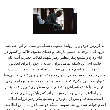
به گزارش جودو وازا، روابط عمومی شبکه دو سیما در این اطلاعیه‌
افزود که با توجه به اهمیتِ تاریخی و فضایِ معنوی حاکم بر کشور در
ایام وداع و تشییع پیکر مطهر رهبر شهید انقلاب حضرت آیت الله
خامنه ای، این شبکه تمامی توان رسانه‌ای خود را برای انعکاسِ
باشکوهِ این مراسمِ حماسی به‌کار بسته است و بر همین اساس،
پخش قسمت نخستِ فصل سوم مجموعه تلویزیونی «آقای قاضی» با
عنوان «قاضی بیگی» که قرار بود امشب جمعه پنجم تیرماه بر روی
آنتن رود، با هدفِ همراهی با فضایِ ملی سوگواری تغییر یافت. بنا بر
این اطلاعیه، زمان جدیدِ پخش این اثر که روایتگرِ پیگیریِ عدالت
است، متعاقباً و پس از ایامِ وداع و تشییع پیکر رهبر فرزانه اتقلاب
اعلام خواهد شد. روابط عمومی شبکه دو سیما در پایان این اطلاعیه،