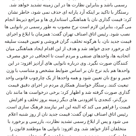
رسمی باشد و بنابراین نظارت‌ ها در این زمینه تشدید خواهد شد.
رستگار با تاکید بر اینکه آرد یارانه‌ ای حذف نمی‌ شود، خاطر نشان
کرد: قیمت‌ گذاری نان با هماهنگی استانداری‌ ها و مراجع ذیربط انجام
می‌ گیرد، بنابراین لازم است نرخ مصوب به‌ طور رسمی در نانوایی‌ ها
نصب شود. رئیس اتاق اصناف تهران گفت: همزمان با ابلاغ و اجرای
قیمت جدید نان، با هرگونه تخلف، گران‌ فروشی و تعیین قیمت سلیقه‌
ای برخورد جدی خواهد شد و هدف از این اقدام ایجاد هماهنگی میان
اتحادیه‌ ها، واحدهای صنفی و مردم است تا اجحافی در حق مصرف‌
کنندگان صورت نگیرد. وی درباره نانوایی‌ های آزادپز افزود: در این
واحدها هم باید نرخ نان بر اساس ضوابط مشخص و متناسب با وزن
خمیر و نوع نان تعیین شود و همه واحدها از یک چارچوب قانونی واحد
تبعیت کنند. رستگار خواستار همکاری مردم در اجرای دقیق قیمت
گذاری صورت گرفته شد و اظهار کرد: برخی درخواست‌ ها مانند نان
بزرگ‌تر، کنجدی یا افزودنی‌ های دیگر زمینه بروز تخلف و افزایش
قیمت را فراهم می‌ کند که البته این امر نیازمند فرهنگ‌ سازی است.
رئیس اتاق اصناف تهران گفت: قیمت جدید نان از روز شنبه اعلام
می‌ شود و پس از ابلاغ رسمی تشدید نظارت، بازرسی و برخورد با
متخلفان آغاز خواهد شد. وی افزود: نانوایی‌ ها موظفند قانون را
رعایت کنند و مردم نیز در صورت مشاهده هرگونه تخلف می‌ توانند