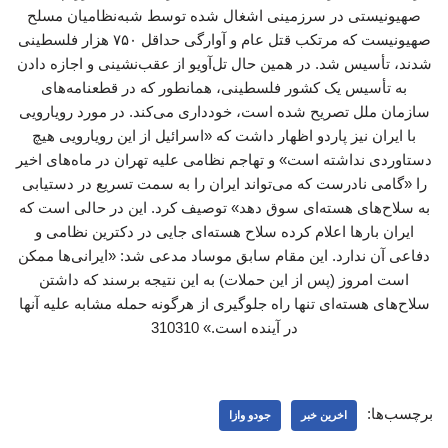
صهیونیستی در سرزمینی اشغال شده توسط شبه‌نظامیان مسلح
صهیونیست که مرتکب قتل عام و آوارگی حداقل ۷۵۰ هزار فلسطینی
شدند، تأسیس شد. در همین حال تل‌آویو از عقب‌نشینی و اجازه دادن
به تأسیس یک کشور فلسطینی، همانطور که در قطعنامه‌های
سازمان ملل تصریح شده است، خودداری می‌کند. در مورد رویارویی
با ایران نیز پاردو اظهار داشت که «اسرائیل از این رویارویی هیچ
دستاوردی نداشته است» و تهاجم نظامی علیه تهران در ماه‌های اخیر
را «گامی نادرست که می‌تواند ایران را به سمت تسریع در دستیابی
به سلاح‌های هسته‌ای سوق دهد» توصیف کرد. این در حالی است که
ایران بارها اعلام کرده سلاح هسته‌ای جایی در دکترین نظامی و
دفاعی آن ندارد. این مقام سابق موساد مدعی شد: «ایرانی‌ها ممکن
است امروز (پس از این حملات) به این نتیجه برسند که داشتن
سلاح‌های هسته‌ای تنها راه جلوگیری از هرگونه حمله مشابه علیه آنها
در آینده است.» 310310
برچسب‌ها:
اخرین خبر
جودو وازا