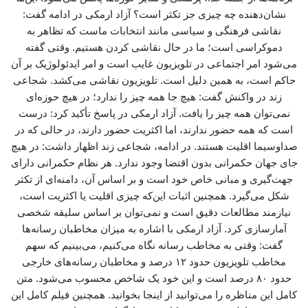
نشان‌دهنده چه چیزی جز تکثر است؟ آزاد ارمکی در ادامه گفت:
نقاشی فرهنگی و سیاسی مانند انتخابات ماست که تظاهر به
دموکراسی است؛ ما در حال نقاشی کردن هستیم. وقتی گفته
می‌شود امر اجتماعی در تلویزیون غایب است و امر ایدئولوژیک بر آن
حاکم است، به همین دلیل است. تلویزیون نقاشی می‌کشد. شجاعی
زند در واکنش گفت: هیچ جا همه چیز را ندارد؛ در هیچ حوزه‌ای
نمی‌توان همه چیز را یافت. آزاد ارمکی در پاسخ تأکید کرد: درست
است که همه حضور ندارند، اما اکثریت حضور دارند، در حالی که در
صداوسیما اقلیت هستند. در ادامه، شجاعی زند اظهار داشت: در هیچ
جای جهان حکمرانی بدون اقتضا وجود ندارد. هر نظام حکمرانی دارای
جهت‌گیری و مبانی خاص خود است و بر اساس آن، دامنه‌ای از تکثر
شکل می‌گیرد. همچنین اثبات این‌که چیزی اقلیت یا اکثریت است،
نیازمند مطالعات دقیق است و نمی‌توان بر اساس سلیقه شخصی
آمارسازی کرد. آزاد ارمکی با اشاره به میزان مخاطبان رسانه‌ها
گفت: وقتی به مخاطب رسانه نگاه می‌کنیم، می‌بینیم که سهم
مخاطب تلویزیون حدود ۱۲ درصد و مخاطبان رسانه‌های خارجی
حدود ۸۰ درصد است و این خود یک شاخص محسوب می‌شود. متن
کامل این مناظره را می‌توانید از اینجا بخوانید. همچنین فیلم کامل این