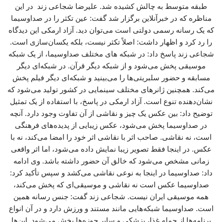
طبقه متوسط به چالش کشیده شد. علیرضا شجاعی زند در این
مناظره که در خبرآنلاین برگزار شد گفت: عین تکثر را در صداوسیما
که یک رسانه رسمی دولتی است می‌توان دید. آزاد ارمکی این دیدگاه
را رد کرد و اظهار داشت: اصلاً تکثر نیست، بلکه یکسان‌سازی است.
شجاعی زند پاسخ داد: در شبکه های مختلف صداوسیما، از یک شبکه
موسیقی پخش می‌شود و از شبکه دیگر قرآن. در شبکه‌ای دیگر
مسابقه و حضور سلبریتی‌ها را می‌بینید و شبکه‌ای دیگر فیلم پخش
می‌کند. همچنین ژانرهای مختلف سینمایی در کشور تولید می‌شود که
نشان‌دهنده تنوع است. آزاد ارمکی در پاسخ، با استفاده از یک تمثیل
توضیح داد: بین عکس یک چیز و نقاشی از آن تفاوت وجود دارد. آنچه
در صداوسیما پخش می‌شود، عکس زیبایی از پدیده‌های فرهنگی
است، نه نقاشی. صاحب اثر با نقاشی اثر خود را امضا می‌کند، نه با
عکس. در اینجا فقط تصویر زیبا نمایش داده می‌شود، اما اثر واقعی
زمانی مشخص می‌شود که خالق آن حضور داشته باشد. وی ادامه
داد: صداوسیما در اینجا به نوعی نقاشی می‌کشد و سپس تأکید کرد:
صداوسیما عکس است نه نقاشی و موسیقی‌ای که پخش می‌کند،
همه موسیقی ایران نیست. شجاعی زند گفت: جنس رسانه همین
است. صداوسیما شبکه‌هایی مانند مستند و ورزش دارد و در آن انواع
برنامه‌ها از جمله غذا، پزشکی و سایر حوزه‌ها پخش می‌شود. این‌ها