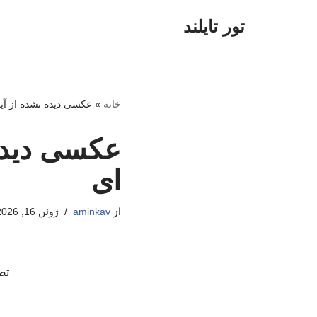
تور تایلند
پرش
به
محتوا
خانه
»
عکسی دیده نشده از آی
عکسی دیده 
ای
از
aminkav
ژوئن 16, 2026
تص