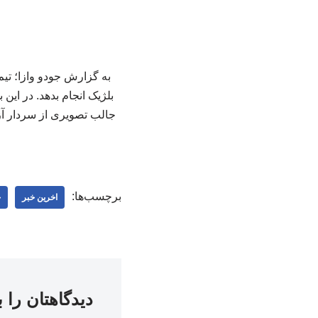
به گزارش جودو وازا؛ تی
بلژیک انجام بدهد. در ا
جالب تصویری از سردار آز
برچسب‌ها:
اخرین خبر
ج
دیدگاهتان را 