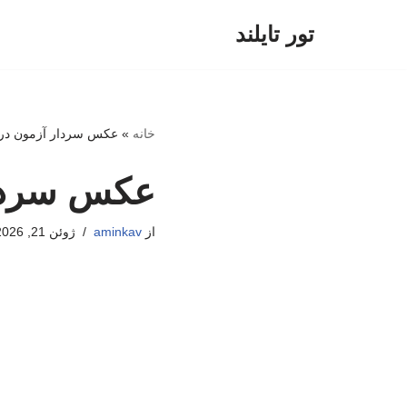
تور تایلند
پرش
به
محتوا
خانه
»
عکس سردار آزمون در 
عکس سردار
از
aminkav
ژوئن 21, 2026