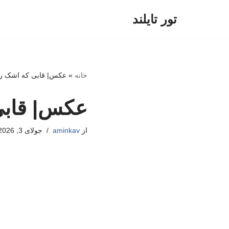
تور تایلند
پرش
به
محتوا
خانه
»
عکس| قابی که اشک رئال
عکس| قابی 
از
aminkav
جولای 3, 2026