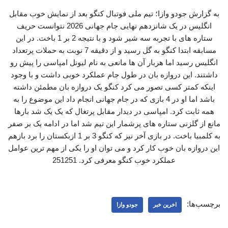
به گزارش جودو وازا؛ تیم ملی فوتبال کنگو بعد از نمایش خوب مقابل
انگلیس در یک شانزدهم نهایی جام جهانی 2026 نتوانست حریف
ستاره های با تجربه سه شیر شود و با نتیجه 2 بر 1 باخت. در این
مسابقه ابتدا کنگو به گل رسید و از دقیقه 7 نوبت به حملات پرتعداد
انگلیس رسید اما هربار آن ها مانعی به نام لیونل امپاسی را پیش رو
داشتند. این دروازه بان در طول جام عملکرد خوبی داشت و با وجود
اینکه کمتر کسی تصور می کرد کنگو یک دروازه بان مطمئن داشته
باشد اما او در 4 بازی که در جام جهانی انجام داد این موضوع را به
همه ثابت کرد. امپاسی در دیدار مقابل پرتغال که یک یک شد بارها
مانع از گلزنی ستاره های پرشمار این تیم شد اما در ادامه یک بر صفر
به کلمبیا باخت. در بازی آخر نیز که کنگو 3 بر 1 ازبکستان را برد بازهم
این دروازه بان خوب کار کرد و می توان او را یکی از مهم ترین عوامل
عملکرد خوب کنگو معرفی کرد. 251251
برچسب‌ها:
اخرین خبر
جودو وازا