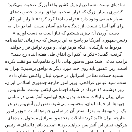
ساده‌ای نیست. شما درباره یک کشور واقعاً بزرگ صحبت می‌کنید؛
کشوری بسیار بزرگ که قرار است به توافق برسد. خصومت‌های
بسیار عمیقی وجود دارد.» ترامپ ادعا کرد کرد: «بنابراین این کار
برای آنها آسان نیست. از دیدگاه ما هم آسان نیست. اما در حال به
دست آوردن آن چیزی هستیم که نیاز است به دست آوریم.»
رئیس‌جمهوری آمریکا در پاسخ به این پرسش که چه زمانی تفاهم‌نامه
مربوط به بازگشایی تنگه هرمز نهایی و مورد توافق قرار خواهد
گرفت، گفت: «فکر می‌کنم این اتفاق طی هفته آینده رخ دهد.»
ترامپ مدعی شد: هنوز به‌طور نهایی با این تفاهم‌نامه موافقت نکرده
است، زیرا «هنوز باید روی چند مورد دیگر به توافق برسیم.» تهران به
تشدید حملات نظامی اسرائیل در جنوب لبنان واکنش نشان داده‌
است. سید عباس عراقچی، وزیر امور خارجه جمهوری اسلامی ایران،
روز دوشنبه ۱۱ خرداد در شبکه اجتماعی ایکس نوشت: «آتش‌بس
میان ایران و ایالات متحده، بدون هیچ ابهامی، آتش‌بسی در تمامی
جبهه‌ها، از جمله لبنان، محسوب می‌شود. نقض این آتش‌بس در هر
یک از جبهه‌ها، به منزله نقض آن در تمامی جبهه‌ها است.» وزیر امور
خارجه ایران تاکید کرد: «ایالات متحده و اسرائیل مسئول پیامدهای
هرگونه نقض این آتش‌بس خواهند بود.» «محمد باقر قالیباف»، رئیس
مجلس شورای اسلامی و رئیس هیات مذاکره‌کننده ایران نیز تصریح