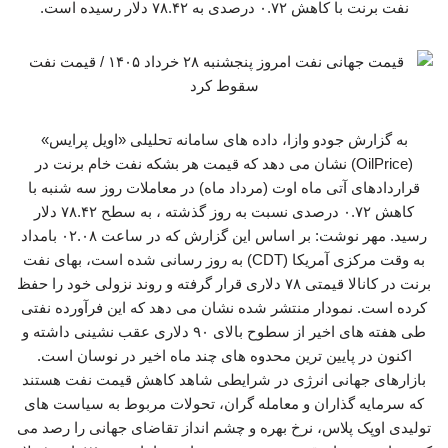
نفت برنت با کاهش ۰.۷۲ درصدی به ۷۸.۴۲ دلار رسیده است.
به گزارش جودو وازا، داده های سامانه تحلیلی «اویل پرایس»
(OilPrice) نشان می دهد که قیمت هر بشکه نفت خام برنت در
قراردادهای آتی ماه اوت (مرداد ماه) در معاملات روز سه شنبه با
کاهش ۰.۷۲ درصدی نسبت به روز گذشته ، به سطح ۷۸.۴۲ دلار
رسید. مهر نوشت: بر اساس این گزارش که در ساعت ۰۲.۰۸ بامداد
به وقت مرکزی آمریکا (CDT) به روز رسانی شده است، بهای نفت
برنت در کانالا قیمتی ۷۸ دلاری قرار گرفته و روند نزولی خود را حفظ
کرده است. نمودار منتشر شده نشان می دهد که این فرآورده نفتی
طی هفته های اخیر از سطوح بالای ۹۰ دلاری عقب نشینی داشته و
اکنون در پایین ترین محدوه های چند ماه اخیر در نوسان است.
بازارهای جهانی انرژی در شرایطی شاهد کاهش قیمت نفت هستند
که سرمایه گذاران و معامله گران، تحولات مربوط به سیاست های
تولیدی اوپک پلاس، نرخ بهره و چشم انداز تقاضای جهانی را رصد می