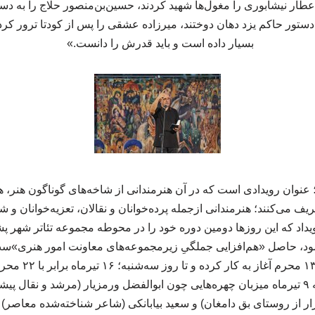
عطار نیشابوری را مغول‌ها شهید کردند، حسین‌بن‌منصور حلاج را به دست
 دستور حاکم یزد دهان دوختند، میرزاده عشقی را پس از کودتا ترور 
بسیار داده است و باید قدرش را دانست.»
عنوان رویدادی است که در آن هنرمندانی از شاخه‌های گوناگون هنر، هر 
ف می‌کنند؛ هنرمندانی ازجمله پرده‌خوانان و نقالان، تعزیه‌خوانان و ش
یداد که این روزها دومین دوره خود را در محوطه مجموعه تئاتر شهر پ
د، حاصل «هم‌افزایی جملگیِ زیرمجموعه‌های معاونت امور هنری»ست.
یکشنبه؛ ۷ تیرماه برا
داد، در شامگاه سه‌شنبه ۹ تیرماه میزبان چهره‌هایی چون ابوالفضل ورمزیار (مرشد و ن
از روستای بق دامغان) و سعید بیابانکی (شاعر شناخته‌شده معاصر) بود. ی