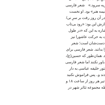
ی تعزیه ایران بزرگ خاندان ما بودند که بالغ بر ۵۰۰ مجلس تعزیه سرود.» شعر فارسی
خیمه هنر» بود. او نخست
 آن روز رفت بر سرِ نی/
زش این بود: «رود بی‌تاب
 اشاره به این که «در طول
ت به حرکت عاشورا نیز
به دست‌شان است؛ شعر
 بدانند. شعر فارسی برای
ند. همان‌طور که حسین(ع)،
باور نکنند اما شعر فارسی
ور خلیفه عباسی به دار
دند و.. پس فراموش نکنید
شعر فارسی شهید بسیار داده است و باید قدرش را دانست.» «خیمه هنر» تا سه‌شنبه، شانزدهم تیر هر روز از ساعت ۱۸ و
طه مجموعه تئاتر شهر در