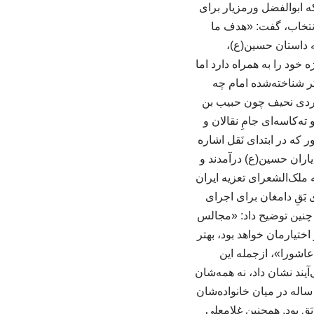
 ابوالفضل ورمزیار برای
 انتخاب، گفت: «هدف ما
 داستان حسین(ع)،
 خود را به همراه دارد اما
ر شناخته‌شده امام چه
رمردی نحیف چون حبیب بن
ه‌کاسه‌ای جامِ نقالان و
 که در ابتدای نَقل اشاره
اران حسین(ع) درآمدند و
 ملک‌الشعرای تعزیه ایران
بَقِ دامغان برای اجرای
 چنین توضیح داد: «مجالس
اختیارمان خواهد بود، بهتر
عاشورا»، ازجمله این
یند نشان داد، نه همه‌شان
.» گروه تعزیه‌خوانی «احرار» از روستای بَقِ دامغان با اشاره به این که تعزیه‌خوانی هنری ۱۰۰ ساله در میان خانواده‌شان
قِ بود. همچنین غلامعلی