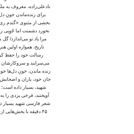
برای زنده‌ماندن خونِ دل
بخشی از مثنوی «گندم ری»
نخورد دشمنت اما جُوِیی ز
مرا یاد تو می‌اندازد/ گل 
تاریخ، همواره اولین ه
رسالت خود را حفظ کرد
می‌سرایند و سروکارشان با
زنده ماندن، خونِ دل‌ها خو
جان خود، یاران و اصحابش ر
شهید، بسیار داده است؛ 
آویختند، فرخی یزدی را به
۴۵ دقیقه با بخش‌هایی