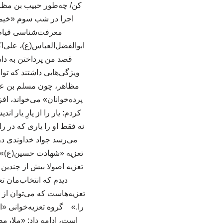
کن/ چه‌طور حبیب بن مظاه
اجرا در شب سوم «خیمه ه
معرفت‌شناسی قیام 
ابوالفضل‌العباس(ع)، علی‌اک
قصد من پرداختن به داس
ویژگی‌هایی داشتند که تو
مظاهر، چون مسلم بن عوسجه
پرده‌خوانان» می‌خواند، اف
کردم: یار را از یارِ یا
نه فقط او را یاری که در ر
می‌رسد جواد خداوندی در 
تعزیه «شهادت حسین(ع)» به
تعزیه اصولا بیش از چندین س
دیدم که انتخاب‌مان ت
تعزیه‌هاست که می‌توان از 
است، ادامه داد: «ملارمض