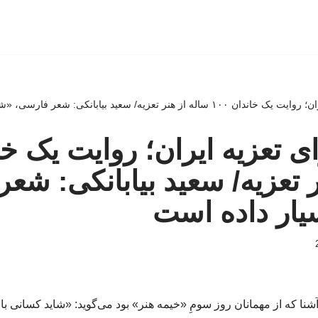
تعزیه/ سعید بیابانکی: شعر فارسی، «شهید» بسیار داده است
ر تعزیه/ سعید بیابانکی: شع
یار داده است
آشنا که از مهمانان روز سومِ «خیمه هنر» بود می‌گوید: «شاید کسانی ب