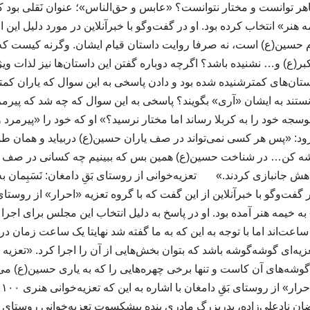
ر توانست و مختار نتوانست؟ «عابس و حق‌الناس»؛ عنوان نَقلی بود که
نر» انتخاب کرده بود. او در گفت‌وگو با خبرآنلاین در مورد دلیل این
حسین(ع) است، نه صرفا روایت داستان قیام ایشان. وگرنه کیست که
بر(ع) و… نشنیده باشد؟ اگرچه دوباره گفتن این داستان‌ها نیز لذات ویژه
تان‌های کمترشنیده شده بود و دادن پاسخی به این سوال که یاران کمت
انستند به ایشان «آری» بگویند؟ پاسخی به این سوال که چه شد که پی
 خود را به کربلا رساند اما مختار نرسید؟» او که خود را «پیرمرد و ت
زود: «پس هر کسی نمی‌تواند در صف یاران حسین(ع) دربیاید و همان ‌طور
ر اندیشه کن… در شناخت حسین(ع) همین بس که ببینیم چه کسانی در صف ی
اهش جانبازی کردند.» تعزیه‌خوانی از روستای بَقِ دامغان: نَسَبِمان به
گفت‌وگو با خبرآنلاین از این گفت که با گروه تعزیه «احرار» از روستای 
 خیمه هنر آمده بود. او در پاسخ به دلیل انتخاب این مجلس برای اجرا
اعت‌اند اما با توجه به این که به ما گفته شد نهایتا یک ساعت زمان در 
عزیه‌ای گوشه‌گوشه باشد که بتوان بخش‌هایی از آن را اجرا کرد. «تعزیه 
گوشه‌های آن کاست و تنها برخی چهره‌هایی را که به یاری حسین(ع) می‌آ
را
ان نادعلی‌زاده، پدربزرگ مادری بنده پیشکسوت تعزیه‌خوانی روستای بَ