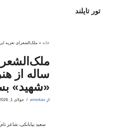
تور تایلند
پرش
به
محتوا
خانه
»
ملک‌الشعرای تعزیه ایران؛ روایت یک خاندان ۱۰۰ ساله از هنر 
ساله از هن
«شهید» بس
از
aminkav
جولای 1, 2026
سعید بیابانکی، شاعر نام‌