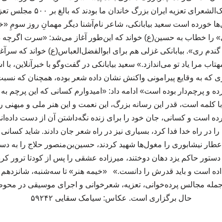
نادعلی‌زاده، معروف به ملک‌الشعرا
‌ها خورده است سعید بیابانکی، شاعر نام‌آشنا دیگر مهمانِ روز سومِ «
 را خطاب به حسین(ع) خواند که این‌طور آغاز می‌شد: «سرت اگرچه در
 گندم ری». بیابانکی غزلی هم برای ابوالفضل‌العباس(ع) خواند که سرآغا
مهتاب مرا یاد تو می‌اندازد.» سعید بیابانکی در گفت‌وگو با خبرآنلاین، با
نری که به وقایع پیرامونی واکنش نشان داده شعر بوده، همچنان که نسب
ه و پرچم‌دار بوده است» ادامه داد: «امیدوارم کسانی که این پرچم 
 کلمه است، قدر این رسانه بزرگ، این نعمت و این هنر ملی و میهنی را
رده است و کسانی، جان خود را برای زنده نگه‌داشتن آن از دست داده‌ا
ا در راه خدا فدا کرد، بسیاری نیز در راه شعر جان دادند. شاید کسانی 
عطار نیشابوری را مغول‌ها شهید کردند، حسین‌بن‌منصور حلاج را به دست
 دستور حاکم یزد دهان دوختند، میرزاده عشقی را پس از کودتا ترور کر
 ازجمله مجالس پرده‌خوانی، تعزیه، شعرخوانی و اجرای موسیقی در محو
حال برگزاری است. عکاس: سیامک سقایی ۵۹۲۴۲