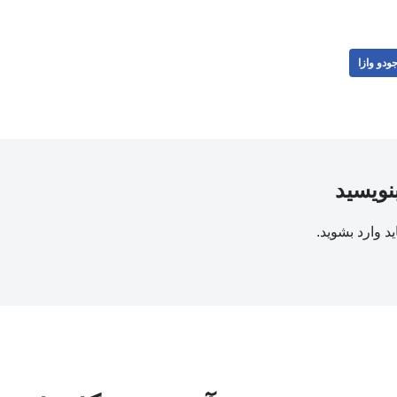
ودو وازا
بنویسید
ید
وارد بشوید
.