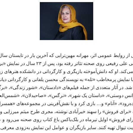
برف نمی‌بارد» به کارگردانی علی رفیعی روی صحنه 
‌کند. او که دانش‌آموخته بازیگری و کارگردانی در دانشکده هنرهای زی
ستین بار در سال ۱۳۵۶ با نمایش پرمخاطب «تله» به نویسندگی محسن یلفانی و کارگردا
انس دوستی»، «داستان یک شهر»، «نرگس»، «صاحبدلان»، «شمس‌العما
نده‌رود»، «آنام» و… بازی کرد و با نقش‌آفرینی در مجموعه‌های «همسرا
 «برای فروش» را سهند خیرآبادی نوشته، مجری طرح میثم میرزایی و 
رای فروش» اوایل تیرماه در بلک‌باکس باغ کتاب روی صحنه می‌رود و علا
ت تیوال تهیه کنند. سایر بازیگران و عوامل این نمایش به‌زودی معرفی می‌شو