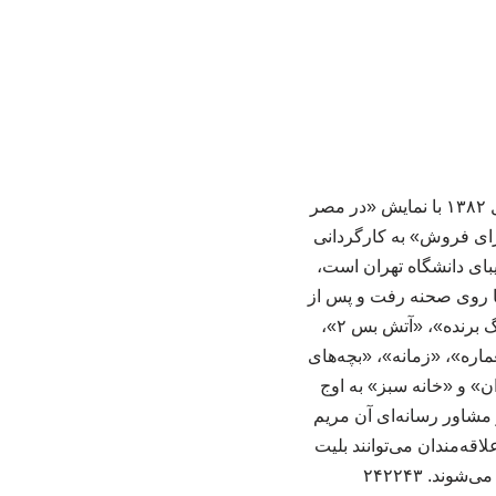
به گزارش جودو وازا به نقل از روابط عمومی اثر، مهرانه مهین‌ترابی که آخرین بار در تابستان سال ۱۳۸۲ با نمایش «در مصر
تئاتر رفته بود، پس از ۲۳ سال در نمایش «برای فروش» به کارگردانی
بای دانشگاه تهران است،
نی دیانا روی صحنه رفت و پس از
آن وارد سینما و تلویزیون شد. در آثار متعددی از جمله فیلم‌های «دادستان»، «شور زندگی»، «برگ برنده»، «آتش بس ۲»،
ره»، «زمانه»، «بچه‌های
ن» و «خانه سبز» به اوج
مشاور رسانه‌ای آن مریم
قه‌مندان می‌توانند بلیت
ند. ۲۴۲۲۴۳