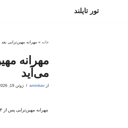
تور تایلند
پرش
به
محتوا
خانه
»
مهرانه مهین‌ترابی بعد از ۲۳ سال روی صحنه تئاتر م
می‌آید
از
aminkav
ژوئن 19, 2026