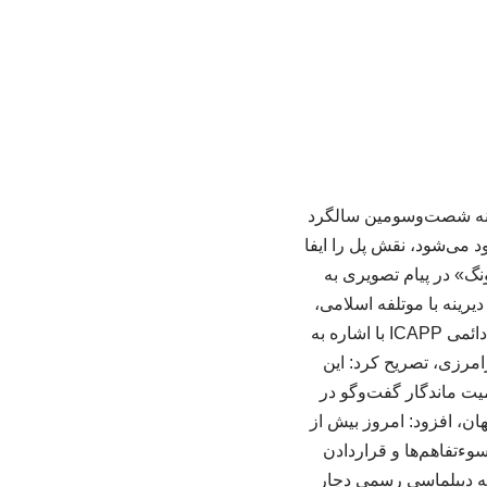
تانه شصت‌وسومین سالگرد
می‌شود، نقش پل را ایفا
نگ» در پیام تصویری به
ینه با موتلفه اسلامی،
این حزب را یکی از ارکان بنیانگذار «خانواده سیاسی آسیایی» مشترک توصیف کرد. رئیس کمیته دائمی ICAPP با اشاره به
مرزی، تصریح کرد: این
ت ماندگار گفت‌وگو در
ن، افزود: امروز بیش از
وءتفاهم‌ها و قراردادن
که دیپلماسی رسمی دچار