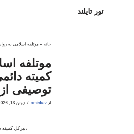
تور تایلند
پرش
به
محتوا
خانه
»
موتلفه اسلامی به روا
موتلفه اسل
کمیته دائ
توصیفی از
از
aminkav
ژوئن 13, 2026
دبیرکل کمیته 