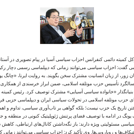
رکل کمیته دائمی کنفرانس احزاب سیاسی آسیا در پیام تصویری در آس
 گفت: احزاب سیاسی می‌توانند زمانی که دیپلماسی رسمی دچار رکود 
ان زور، از زبان انسانیت مشترک سخن بگویند. به روایت ایرنا، «چانگ یو
رد تأسیس حزب موتلفه اسلامی، ضمن ابراز خرسندی از همکاری دیر
ی حزب موتلفه اسلامی در تحولات سیاسی ایران و دیپلماسی حزبی فرا
 تاریخ یک حزب نیست؛ بلکه گواهی بر تاب‌آوری سیاسی، تداوم و اهمی
ونگ در ادامه با توصیف فضای پرتنش ژئوپلیتیک کنونی در منطقه و جها
یاسی مسئولیتی ویژه دارند: باز نگه‌داشتن کانال‌های ارتباطی، کاهش س
کاف‌ها و رویارویی‌ها. وی تأکید کرد: احزاب سیاسی می‌توانند زمانی 