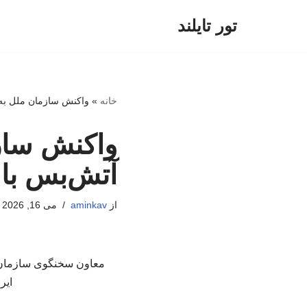
تور تایلند
پرش
به
محتوا
خانه
»
واکنش سازمان ملل به ا
واکنش سازم
آتش‌بس با 
از
aminkav
می 16, 2026
معاون سخنگوی سازمان م
ایر