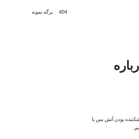
404
برگه نمونه
باره
کننده بودن آتش بس با
م.