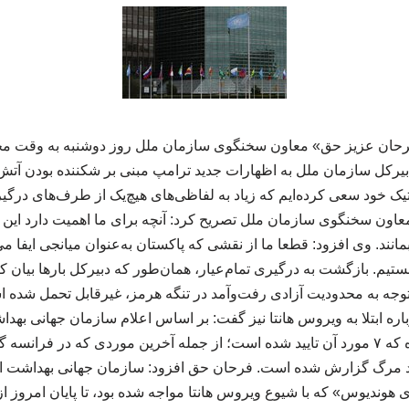
فرحان عزیز حق» معاون سخنگوی سازمان ملل روز دوشنبه به وقت محلی
بیرکل سازمان ملل به اظهارات جدید ترامپ مبنی بر شکننده بودن آت
اتیک خود سعی کرده‌ایم که زیاد به لفاظی‌های هیچ‌یک از طرف‌های درگیر
 معاون سخنگوی سازمان ملل تصریح کرد: آنچه برای ما اهمیت دارد ای
مانند. وی افزود: قطعا ما از نقشی که پاکستان به‌عنوان میانجی ایفا می
هستیم. بازگشت به درگیری تمام‌عیار، همان‌طور که دبیرکل بارها بیان ک
 توجه به محدودیت آزادی رفت‌وآمد در تنگه هرمز، غیرقابل تحمل شده 
ویروس هانتا شناسایی شده که ۷ مورد آن تایید شده است؛ از جمله آخرین موردی که 
رد مرگ گزارش شده است. فرحان حق افزود: سازمان جهانی بهداشت ا
هوندیوس» که با شیوع ویروس هانتا مواجه شده بود، تا پایان امروز از