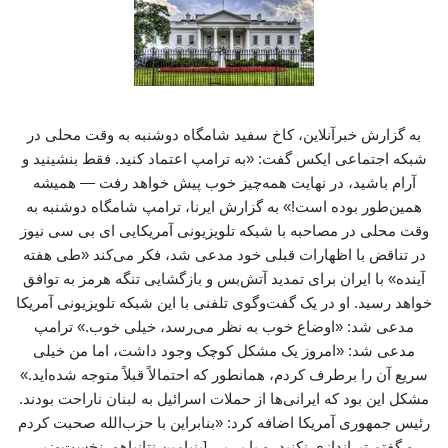
به گزارش خبرآنلاین، کاخ سفید شامگاه دوشنبه به وقت محلی در
شبکه اجتماعی ایکس گفت: «به ترامپ اعتماد کنید. فقط بنشینید و
آرام باشید، در نهایت همه‌چیز خوب پیش خواهد رفت — همیشه
همین‌طور بوده است!» به گزارش ایرنا، ترامپ شامگاه دوشنبه به
وقت محلی در مصاحبه با شبکه تلویزیونی آمریکایی ای بی سی نیوز
در تناقض با اظهارات قبلی خود مدعی شد، فکر می‌کند «طی هفته
آینده» با ایران برای تمدید آتش‌بس و بازگشایی تنگه هرمز به توافق
خواهد رسید. او در یک گفت‌وگوی تلفنی با این شبکه تلویزیونی آمریکا
مدعی شد: «اوضاع خوب به نظر می‌رسد، خیلی خوب.» ترامپ
مدعی شد: «امروز یک مشکل کوچک وجود داشت، اما من خیلی
سریع آن را برطرف کردم، همانطور که احتمالاً قبلاً متوجه شده‌اید.»
مشکل این بود که ایرانی‌ها از حملات اسرائیل به لبنان ناراحت بودند.
رئیس جمهوری آمریکا اضافه کرد: «بنابراین با حزب‌الله صحبت کردم
و گفتم تیراندازی نکنید، و با بی‌بی [بنیامین نتانیاهو، نخست‌وزیر