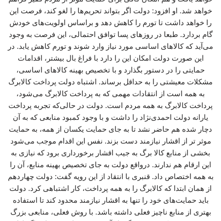
خواهد شد. او افزود: دولت اگر بتواند تحریم‌ها را لغو کند، فرصت این
را خواهد داشت تا تورم را کاهش دهد و براساس اولویت‌های خودش
گام بردارد. طبعا در روزهای پسا توافق احتمالی، این فرصت به وجود
می‌آید که کالاهای اساسی مورد نیاز وارد شوند و تورم کاهش یابد. در
این صورت دولت امکان این را دارد با فراغ بال بیشتر، اقدامات
حمایتی را در دستور بگذارد و با تخصیص بهینه کالاهای اساسی،
مشکلات معیشتی را به حداقل برساند. اشتباه دولت پرداخت کالابرگ
به همه است از انتقادات مهمی که به پرداخت کالابرگ می‌شود،
پرداخت کالابرگ به همه مردم است. دولت در حالی‌که تجربه پرداخت
یارانه دولت احمدی‌نژاد را داشت و با وجود کمبود منابعی که به آن
دچار شده هم حاضر نشد تا به جای حمایت یکسان از همه، به حمایت
موثر تر از اقشار نیازمند دست بزند. نفس این اقدام موجب می‌شود
بخشی از منابع کالا برگ به جیب اقشار برخورداری برود که نیازی به
این ارقام هم ندارند. درواقع دولت به جای تخصیص بهینه منابع، آن را
به همه اختصاص داد. قنبری با انتقاد از این رویه گفت: دولت چهاردهم
از همان ابتدا که کالابرگ را به همه پرداخت، کار اشتباهی کرد. دولت
باید حمایت‌های خود را تنها به اقشار نیازمند محدود کند تا استفاده
بهتری از منابع ناچیز فعلی داشته باشد. با روش فعلی، منابعی بزرگ