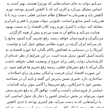
می‌کنم دولت به جای حمایت‌هایی که تورم‌زا هستند، بهتر است به
اساس مشکل بپردازد و کاری کند که با کاهش کسری بودجه، تورم
کاهش یابد و همزمان به اصطلاح نظام حمایتی فعلی دست بزند تا با
هدررفت کمتر منابع و اصابت دقیق‌تر، بتواند موثرتر با فقر و نابرابری
مقابله کند. دولت با کنترل تورم روند کلان اقتصاد را به سمت بهبود
هدایت می‌کند و منافع آن به همه مردم و بیش از همه کارگران،
مزدبگیران و فرودستان خواهد رسید. رفع تحریم، گره کمبود منابع را
باز می‌کند ایران گرچه در حوزه نظامی موفق عمل کرد و توانست
آمریکا را در دستیابی به اهدافش ناکام بگذارد اما حوزه اقتصادی به
پاشنه آشیل کشور تبدیل شده است. در این شرایط از نظر عده‌ای از
کارشناسان دولت راهی برای خروج از وضعیت فعلی نخواهد داشت
مگر این‌که با رفع تنش‌های فعلی، زمینه رفع تحریم ها فراهم شود. در
این صورت اقتصاد ایران فرصت و امکان بیشتری برای اصلاحات
ساختاری دارد. قنبری ضمن پذیرش این گفته و تایید آن در مصاحبه
پیشین خود با خبرآنلاین، رفع تحریم‌ها را گامی موثر برای اقدامات
حمایتی از فرودستان دانست و گفت: توافق اگر به رفع تحریم منجر
شود، می‌تواند در بخش درآمدی کشور را دچار یک تحول اساسی کند.
با درآمدهایی که به دست می‌آید، هم کسری بودجه تا حدی کاهش
خواهد یافت و هم امکان کافی برای حمایت موثر از مردم فقیر فراهم