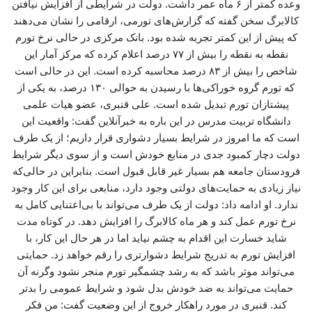
وعده کمتر از ۶ ماه عمر داشت. دولت در شرایطی از افزایش نیافتن
کالابرگ سخن گفته که گزارش‌های تورمی، ارقامی را نشان می‌دهند
که پیش از این کمتر تجربه شده بود. بانک مرکزی در حالی نرخ تورم
نقطه به نقطه را بیش از ۷۷ درصد اعلام کرده که مرکز آمار این
شاخص را بیش از ۸۳ درصد محاسبه کرده است. این در حالی است
که تورم گروه خوراکی‌ها با رسیدن به حوالی ۱۳۰ درصد، به یکی از
پیشتازان تورم تبدیل شده است. علی قنبری، عضو هیات علمی
دانشگاه تربیت مدرس در این باره به خبرآنلاین گفت: واقعیت این
است که ما امروز در شرایط بسیار دشواری قرار داریم؛ از یک طرف
دولت دچار کمبود جدی در منابع خودش است و از سوی دیگر شرایط
فرودستان جامعه هم بسیار غیر قابل قبول است. بنابراین در حالی‌که
نیاز زیادی به حمایت‌های دولتی وجود دارد، منابعی برای این کار وجود
ندارد. او ادامه داد: دولت از یک طرف می‌تواند با بی‌اعتنایی کامل به
نرخ تورم عمل کند و هر ماه کالابرگ را افزایش دهد. در کوتاه مدت
شاید خسارت این اقدام به چشم نیاید اما در هر حال این کار، با
افزایش تورم به تدریج شرایط دشوارتری را رقم خواهد زد. حمایتی
می‌تواند موثر باشد که به رشد چشمگیر تورم منجر نشود وگرنه آن
حمایت می‌تواند به ضد خودش بدل شود و شرایط عمومی را بدتر
کند. قنبری در مورد راهکار خروج از این وضعیت گفت: من فکر