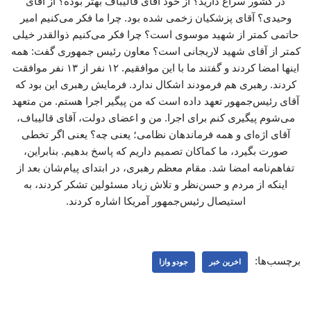
در کشور سراغ دارید؟ از خود آقای قالیباف بهتر بوده؟ از آقای
وحیدی؟ آقای پزشکیان زخمی شده بود. چرا ما فکر می‌کنیم امیر
حاتمی کمتر از شهید موسوی است؟ چرا فکر می‌کنیم ذوالقدر خیلی
کمتر از آقای شهید لاریجانی است؟ معاون رئیس جمهوری گفت: همه
اینها امضا کردند و گفتند ما با این موافقیم. ۱۲ نفر از ۱۳ نفر موافقت
کردند. رهبری هم فرمودند اشکال ندارد. فرمایش رهبری این بود که
آقای رئیس‌جمهور تعهد داده است که من پیگیر اجرا هستم. من متعهد
می‌شوم پیگیری کنم برای اجرا. من و اعضای دولت، آقای قالیباف،
آقای اژه‌ای و همه فرماندهان نظامی؛ یعنی چه؟ یعنی اگر تخطی
صورت بگیرد، ما کماکان تصمیم داریم که پاسخ بدهیم. بنابراین،
تفاهم‌نامه امضا شد. مقام معظم رهبری، در ابتدای پیام‌شان بعد از
اینکه از مردم و حسن‌نظر و تلاش زیاد مسئولین تشکر کردند، به
استیصال رئیس‌جمهور آمریکا اشاره کردند.
برچسب‌ها:
اخرین خبر
جودو وازا