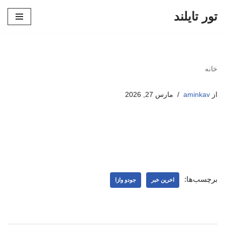
تور تایلند
پرش
به
محتوا
خانه
از
aminkav
مارس 27, 2026
برچسب‌ها:
اخرین خبر
جودو وازا