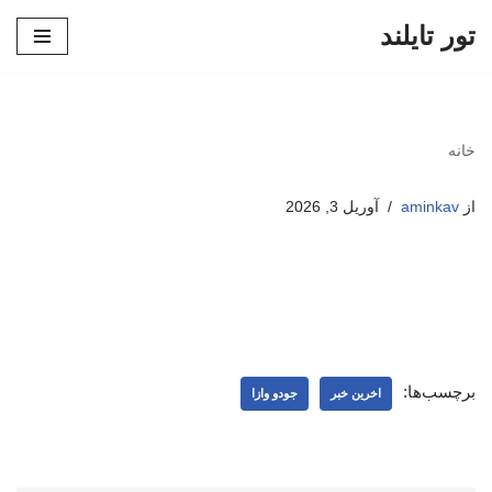
تور تایلند
پرش
به
محتوا
خانه
از
aminkav
آوریل 3, 2026
برچسب‌ها:
اخرین خبر
جودو وازا